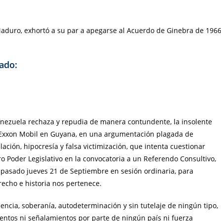
Maduro, exhortó a su par a apegarse al Acuerdo de Ginebra de 196
cado:
enezuela rechaza y repudia de manera contundente, la insolente
a Exxon Mobil en Guyana, en una argumentación plagada de
lación, hipocresía y falsa victimización, que intenta cuestionar
o Poder Legislativo en la convocatoria a un Referendo Consultivo,
pasado jueves 21 de Septiembre en sesión ordinaria, para
recho e historia nos pertenece.
cia, soberanía, autodeterminación y sin tutelaje de ningún tipo,
entos ni señalamientos por parte de ningún país ni fuerza