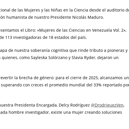
ional de las Mujeres y las Niñas en la Ciencia desde el auditorio d
isión humanista de nuestro Presidente Nicolás Maduro.
sentamos el Libro: «Mujeres de las Ciencias en Venezuela Vol. 2»,
e 113 investigadoras de 18 estados del país.
apa de nuestra soberanía cognitiva que rinde tributo a pioneras y
 quienes, como Sayleska Solórzano y Slavia Ryder, dejaron un
evertir la brecha de género: para el cierre de 2025, alcanzamos u
D, superando con creces el promedio mundial del 33% reportado po
e nuestra Presidenta Encargada, Delcy Rodríguez
@DrodriguezVen
,
cada hombre investigador, existe una mujer creando soluciones