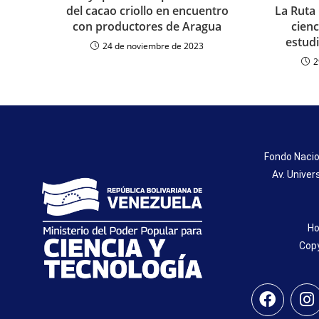
del cacao criollo en encuentro
La Ruta 
con productores de Aragua
cienc
estud
24 de noviembre de 2023
2
Fondo Nacio
Av. Univer
Ho
Copy