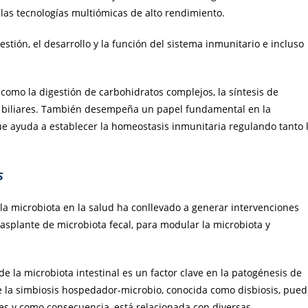
 las tecnologías multiómicas de alto rendimiento.
estión, el desarrollo y la función del sistema inmunitario e incluso
 como la digestión de carbohidratos complejos, la síntesis de
os biliares. También desempeña un papel fundamental en la
ue ayuda a establecer la homeostasis inmunitaria regulando tanto 
s
 la microbiota en la salud ha conllevado a generar intervenciones
trasplante de microbiota fecal, para modular la microbiota y
 la microbiota intestinal es un factor clave en la patogénesis de
 de la simbiosis hospedador-microbio, conocida como disbiosis, pue
es y como consecuencia, está relacionada con diversas