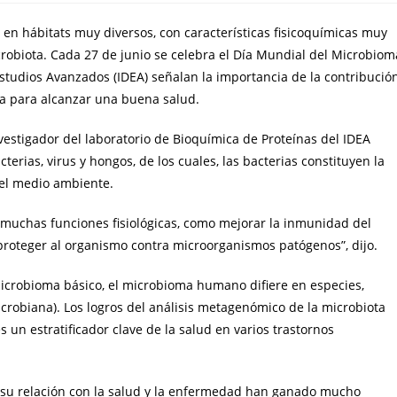
n hábitats muy diversos, con características fisicoquímicas muy
robiota. Cada 27 de junio se celebra el Día Mundial del Microbiom
 Estudios Avanzados (IDEA) señalan la importancia de la contribució
ra para alcanzar una buena salud.
nvestigador del laboratorio de Bioquímica de Proteínas del IDEA
rias, virus y hongos, de los cuales, las bacterias constituyen la
y el medio ambiente.
muchas funciones fisiológicas, como mejorar la inmunidad del
 proteger al organismo contra microorganismos patógenos”, dijo.
crobioma básico, el microbioma humano difiere en especies,
crobiana). Los logros del análisis metagenómico de la microbiota
un estratificador clave de la salud en varios trastornos
 su relación con la salud y la enfermedad han ganado mucho