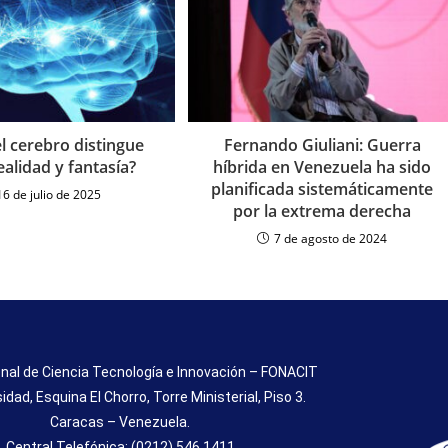
l cerebro distingue
Fernando Giuliani: Guerra
ealidad y fantasía?
híbrida en Venezuela ha sido
planificada sistemáticamente
16 de julio de 2025
por la extrema derecha
7 de agosto de 2024
nal de Ciencia Tecnología e Innovación – FONACIT
sidad, Esquina El Chorro, Torre Ministerial, Piso 3.
Caracas – Venezuela.
Central Telefónica: (0212) 546.1411