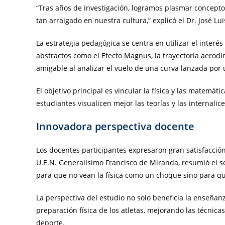
“Tras años de investigación, logramos plasmar concepto
tan arraigado en nuestra cultura,” explicó el Dr. José Lu
La estrategia pedagógica se centra en utilizar el inter
abstractos como el Efecto Magnus, la trayectoria aerod
amigable al analizar el vuelo de una curva lanzada por 
El objetivo principal es vincular la física y las matemát
estudiantes visualicen mejor las teorías y las internal
Innovadora perspectiva docente
Los docentes participantes expresaron gran satisfacción 
U.E.N. Generalísimo Francisco de Miranda, resumió el se
para que no vean la física como un choque sino para q
La perspectiva del estudio no solo beneficia la enseñanz
preparación física de los atletas, mejorando las técnic
deporte.