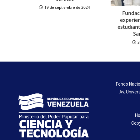
19 de septiembre de 2024
Fundaci
experien
estudiant
Sa
3
Fondo Nacio
Av. Univer
Ho
Copy