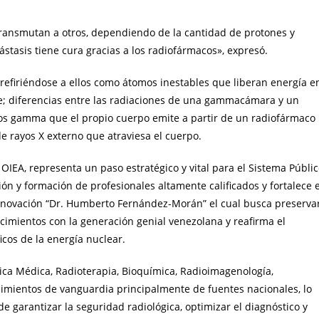
transmutan a otros, dependiendo de la cantidad de protones y
tasis tiene cura gracias a los radiofármacos», expresó.
efiriéndose a ellos como átomos inestables que liberan energía e
e; diferencias entre las radiaciones de una gammacámara y un
os gamma que el propio cuerpo emite a partir de un radiofármaco
de rayos X externo que atraviesa el cuerpo.
 OIEA, representa un paso estratégico y vital para el Sistema Públi
ión y formación de profesionales altamente calificados y fortalece e
Innovación “Dr. Humberto Fernández-Morán” el cual busca preserva
nocimientos con la generación genial venezolana y reafirma el
cos de la energía nuclear.
sica Médica, Radioterapia, Bioquímica, Radioimagenología,
cimientos de vanguardia principalmente de fuentes nacionales, lo
e garantizar la seguridad radiológica, optimizar el diagnóstico y