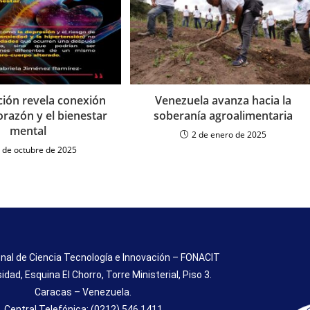
ción revela conexión
Venezuela avanza hacia la
orazón y el bienestar
soberanía agroalimentaria
mental
2 de enero de 2025
 de octubre de 2025
nal de Ciencia Tecnología e Innovación – FONACIT
sidad, Esquina El Chorro, Torre Ministerial, Piso 3.
Caracas – Venezuela.
Central Telefónica: (0212) 546.1411