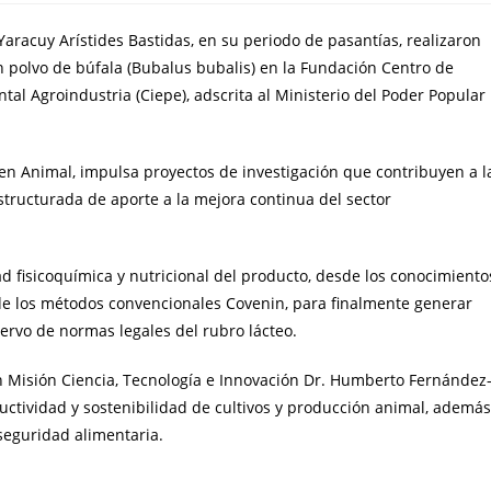
 Yaracuy Arístides Bastidas, en su periodo de pasantías, realizaron
n polvo de búfala (Bubalus bubalis) en la Fundación Centro de
al Agroindustria (Ciepe), adscrita al Ministerio del Poder Popular
gen Animal, impulsa proyectos de investigación que contribuyen a l
structurada de aporte a la mejora continua del sector
dad fisicoquímica y nutricional del producto, desde los conocimiento
ón de los métodos convencionales Covenin, para finalmente generar
ervo de normas legales del rubro lácteo.
ran Misión Ciencia, Tecnología e Innovación Dr. Humberto Fernández
ctividad y sostenibilidad de cultivos y producción animal, además
 seguridad alimentaria.