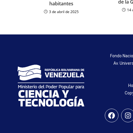
de la 
habitantes
14 
3 de abril de 2025
Fondo Nacio
Av. Univer
Ho
Copy