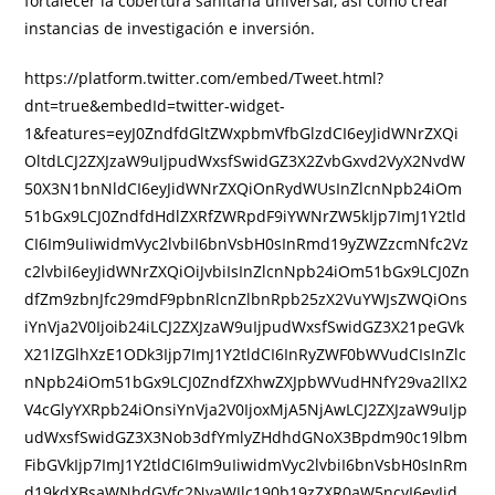
fortalecer la cobertura sanitaria universal, así como crear
instancias de investigación e inversión.
https://platform.twitter.com/embed/Tweet.html?
dnt=true&embedId=twitter-widget-
1&features=eyJ0ZndfdGltZWxpbmVfbGlzdCI6eyJidWNrZXQi
OltdLCJ2ZXJzaW9uIjpudWxsfSwidGZ3X2ZvbGxvd2VyX2NvdW
50X3N1bnNldCI6eyJidWNrZXQiOnRydWUsInZlcnNpb24iOm
51bGx9LCJ0ZndfdHdlZXRfZWRpdF9iYWNrZW5kIjp7ImJ1Y2tld
CI6Im9uIiwidmVyc2lvbiI6bnVsbH0sInRmd19yZWZzcmNfc2Vz
c2lvbiI6eyJidWNrZXQiOiJvbiIsInZlcnNpb24iOm51bGx9LCJ0Zn
dfZm9zbnJfc29mdF9pbnRlcnZlbnRpb25zX2VuYWJsZWQiOns
iYnVja2V0Ijoib24iLCJ2ZXJzaW9uIjpudWxsfSwidGZ3X21peGVk
X21lZGlhXzE1ODk3Ijp7ImJ1Y2tldCI6InRyZWF0bWVudCIsInZlc
nNpb24iOm51bGx9LCJ0ZndfZXhwZXJpbWVudHNfY29va2llX2
V4cGlyYXRpb24iOnsiYnVja2V0IjoxMjA5NjAwLCJ2ZXJzaW9uIjp
udWxsfSwidGZ3X3Nob3dfYmlyZHdhdGNoX3Bpdm90c19lbm
FibGVkIjp7ImJ1Y2tldCI6Im9uIiwidmVyc2lvbiI6bnVsbH0sInRm
d19kdXBsaWNhdGVfc2NyaWJlc190b19zZXR0aW5ncyI6eyJid