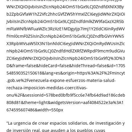
WNrZXQiOiJvbiIsInZlcnNpb24iOm51bGx9LCJ0ZndfdXNlX3By
b2ZpbGVfaW1hZ2Vfc2hhcGVfZW5hYmxlZCI6eyJidWNrZXQiOi
JvbiIsInZlcnNpb24iOm51bGx9LCJ0ZndfdmlkZW9faGxzX2R5b
mFtaWNfbWFuaWZlc3RzXzE1MDgyIjp7ImJ1Y2tldCI6InRydWV
fYml0cmF0ZSIsInZlcnNpb24iOm51bGx9LCJ0ZndfbGVnYWN5
X3RpbWVsaW5lX3N1bnNldCI6eyJidWNrZXQiOnRydWUsInZlc
nNpb24iOm51bGx9LCJ0ZndfdHdlZXRfZWRpdF9mcm9udGVu
ZCI6eyJidWNrZXQiOiJvbiIsInZlcnNpb24iOm51bGx9fQ%3D%3
D&frame=false&hideCard=false&hideThread=false&id=1705
548590352150618&lang=es&origin=https%3A%2F%2Fmincyt
.gob.ve%2Fvenezuela-expone-esfuerzos-materia-salud-
rechaza-imposicion-medidas-coercitivas-
onu%2F&sessionId=578bed0bfb9f5cc6e74fb64d9ad186cdeb
808d81&theme=light&widgetsVersion=aaf4084522e3a%3A1
674595607486&width=550px
“La urgencia de crear espacios solidarios, de investigación y
de inversión real, que ayuden a los pueblos cuyas