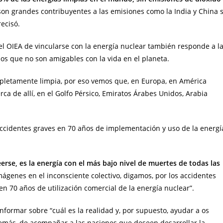
son grandes contribuyentes a las emisiones como la India y China 
ecisó.
l OIEA de vincularse con la energía nuclear también responde a l
os que no son amigables con la vida en el planeta.
pletamente limpia, por eso vemos que, en Europa, en América
erca de allí, en el Golfo Pérsico, Emiratos Árabes Unidos, Arabia
ccidentes graves en 70 años de implementación y uso de la energí
erse, es la energía con el más bajo nivel de muertes de todas las
ágenes en el inconsciente colectivo, digamos, por los accidentes
 en 70 años de utilización comercial de la energía nuclear”.
nformar sobre “cuál es la realidad y, por supuesto, ayudar a os
demás, de acompañar a las naciones que deseen desarrollar la