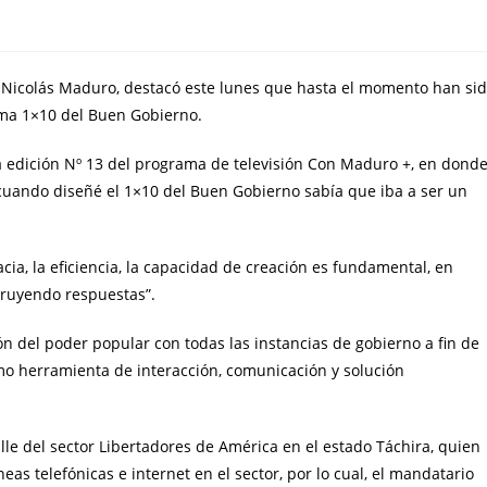
, Nicolás Maduro, destacó este lunes que hasta el momento han si
tema 1×10 del Buen Gobierno.
la edición Nº 13 del programa de televisión Con Maduro +, en dond
o cuando diseñé el 1×10 del Buen Gobierno sabía que iba a ser un
cia, la eficiencia, la capacidad de creación es fundamental, en
truyendo respuestas”.
n del poder popular con todas las instancias de gobierno a fin de
omo herramienta de interacción, comunicación y solución
Calle del sector Libertadores de América en el estado Táchira, quien
eas telefónicas e internet en el sector, por lo cual, el mandatario