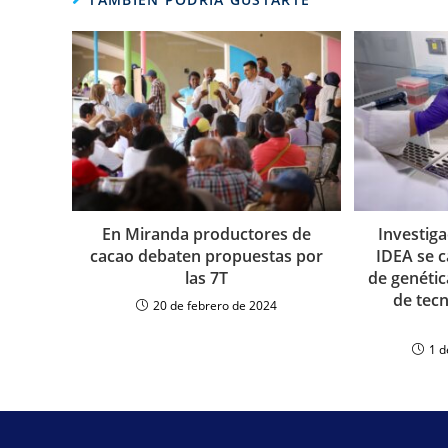
En Miranda productores de
Investig
cacao debaten propuestas por
IDEA se c
las 7T
de genéti
de tec
20 de febrero de 2024
1 d