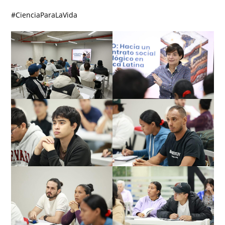
#CienciaParaLaVida