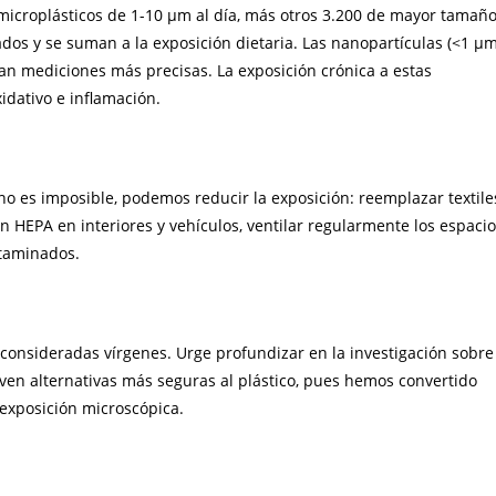
 microplásticos de 1-10 μm al día, más otros 3.200 de mayor tamañ
os y se suman a la exposición dietaria. Las nanopartículas (<1 μm
an mediciones más precisas. La exposición crónica a estas
idativo e inflamación.
o es imposible, podemos reducir la exposición: reemplazar textile
ión HEPA en interiores y vehículos, ventilar regularmente los espaci
ntaminados.
s consideradas vírgenes. Urge profundizar en la investigación sobre
tiven alternativas más seguras al plástico, pues hemos convertido
exposición microscópica.