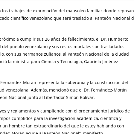
ron los trabajos de exhumación del mausoleo familiar donde reposan
ado científico venezolano que será traslado al Panteón Nacional 
próximo a cumplir sus 26 años de fallecimiento, el Dr. Humberto
 del pueblo venezolano y sus restos mortales son trasladados
o, con sus hermanos zulianos, al Panteón Nacional de la ciudad
nció la ministra para Ciencia y Tecnología, Gabriela Jiménez
. Fernández-Morán representa la soberanía y la construcción del
ntud venezolana. Además, mencionó que el Dr. Fernández-Morán
eón Nacional junto al Libertador Simón Bolívar.
yes y reglamentos y cumpliendo con el ordenamiento jurídico de
iempos cumplidos para la investigación académica, científica y
ta un hombre tan extraordinario del que le estoy hablando con
ández-Morán acude al Panteón Nacional”, manifestó.