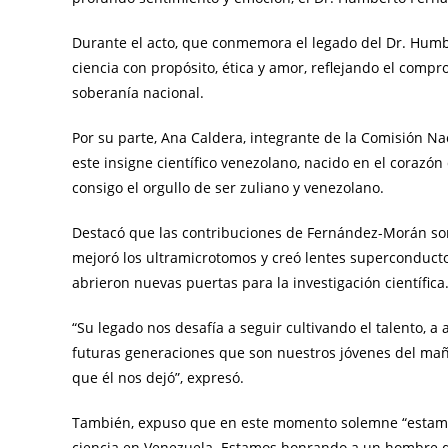
Durante el acto, que conmemora el legado del Dr. Humb
ciencia con propósito, ética y amor, reflejando el compr
soberanía nacional.
Por su parte, Ana Caldera, integrante de la Comisión 
este insigne científico venezolano, nacido en el corazón 
consigo el orgullo de ser zuliano y venezolano.
Destacó que las contribuciones de Fernández-Morán son 
mejoró los ultramicrotomos y creó lentes superconducto
abrieron nuevas puertas para la investigación científica
“Su legado nos desafía a seguir cultivando el talento, a
futuras generaciones que son nuestros jóvenes del mañ
que él nos dejó”, expresó.
También, expuso que en este momento solemne “estamo
ciencia en Venezuela. Estamos honrando a un hombre qu