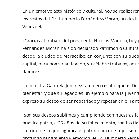
En un emotivo acto histórico y cultural, hoy se realiza
los restos del Dr. Humberto Fernández-Morán, un destac
Venezuela.
«Gracias al trabajo del presidente Nicolás Maduro, hoy 
Fernández-Morán ha sido declarado Patrimonio Cultural
desde la ciudad de Maracaibo, en conjunto con su puebl
capital, para honrar su legado, su célebre trabajo», anu
Ramírez.
La ministra Gabriela Jiménez también resaltó que el Dr
bienestar, y que su legado es un ejemplo para la juve
expresó su deseo de ser repatriado y reposar en el Pant
“Son sus deseos sublimes y cumpliendo con nuestras le
nuestra patria, a 26 años de su fallecimiento, con los t
cultural de lo que significa el patrimonio que represen
profundo sentimiento y emoción, el Dr. Humberto Fern