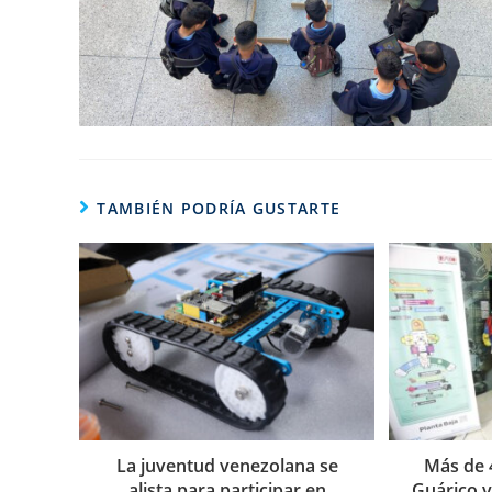
TAMBIÉN PODRÍA GUSTARTE
La juventud venezolana se
Más de 
alista para participar en
Guárico v