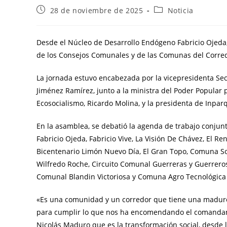
28 de noviembre de 2025
Noticia
Desde el Núcleo de Desarrollo Endógeno Fabricio Ojeda,
de los Consejos Comunales y de las Comunas del Corred
La jornada estuvo encabezada por la vicepresidenta Sect
Jiménez Ramírez, junto a la ministra del Poder Popular 
Ecosocialismo, Ricardo Molina, y la presidenta de Inpar
En la asamblea, se debatió la agenda de trabajo conju
Fabricio Ojeda, Fabricio Vive, La Visión De Chávez, El R
Bicentenario Limón Nuevo Día, El Gran Topo, Comuna Soc
Wilfredo Roche, Circuito Comunal Guerreras y Guerrero
Comunal Blandin Victoriosa y Comuna Agro Tecnológica
«Es una comunidad y un corredor que tiene una madurez
para cumplir lo que nos ha encomendando el comandan
Nicolás Maduro que es la transformación social, desde l