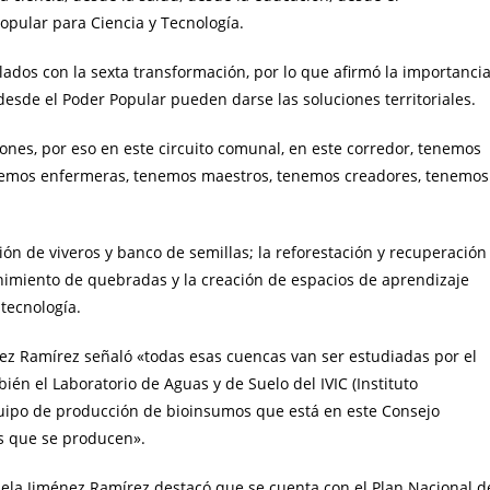
opular para Ciencia y Tecnología.
lados con la sexta transformación, por lo que afirmó la importanci
esde el Poder Popular pueden darse las soluciones territoriales.
ones, por eso en este circuito comunal, en este corredor, tenemos
enemos enfermeras, tenemos maestros, tenemos creadores, tenemos
ón de viveros y banco de semillas; la reforestación y recuperación
nimiento de quebradas y la creación de espacios de aprendizaje
 tecnología.
nez Ramírez señaló «todas esas cuencas van ser estudiadas por el
ién el Laboratorio de Aguas y de Suelo del IVIC (Instituto
equipo de producción de bioinsumos que está en este Consejo
os que se producen».
iela Jiménez Ramírez destacó que se cuenta con el Plan Nacional d