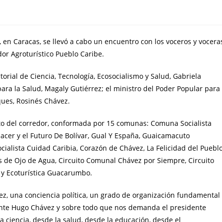
 en Caracas, se llevó a cabo un encuentro con los voceros y vocera
or Agroturístico Pueblo Caribe.
orial de Ciencia, Tecnología, Ecosocialismo y Salud, Gabriela
para la Salud, Magaly Gutiérrez; el ministro del Poder Popular para
ques, Rosinés Chávez.
nto del corredor, conformada por 15 comunas: Comuna Socialista
enacer y el Futuro De Bolívar, Gual Y España, Guaicamacuto
ialista Cuidad Caribia, Corazón de Chávez, La Felicidad del Pueblo
s de Ojo de Agua, Circuito Comunal Chávez por Siempre, Circuito
 y Ecoturística Guacarumbo.
, una conciencia política, un grado de organización fundamental
te Hugo Chávez y sobre todo que nos demanda el presidente
a ciencia, desde la salud, desde la educación, desde el