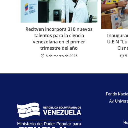
Recitven incorpora 310 nuevos
talentos para la ciencia
Inauguran
venezolana en el primer
U.E.N “L
trimestre del año
Cisn
6 de marzo de 2026
5
Fondo Nacio
Av. Univer
Ho