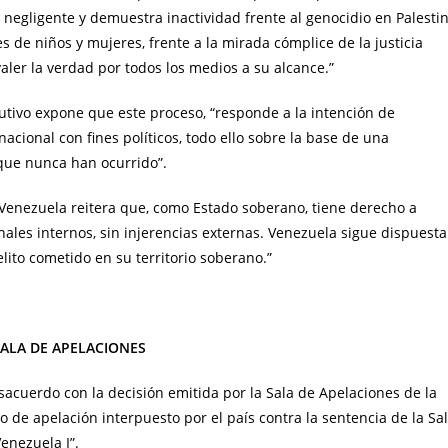
s negligente y demuestra inactividad frente al genocidio en Palesti
s de niños y mujeres, frente a la mirada cómplice de la justicia
valer la verdad por todos los medios a su alcance.”
tivo expone que este proceso, “responde a la intención de
acional con fines políticos, todo ello sobre la base de una
que nunca han ocurrido”.
Venezuela reitera que, como Estado soberano, tiene derecho a
nales internos, sin injerencias externas. Venezuela sigue dispuesta
elito cometido en su territorio soberano.”
SALA DE APELACIONES
acuerdo con la decisión emitida por la Sala de Apelaciones de la
so de apelación interpuesto por el país contra la sentencia de la Sa
enezuela I”.