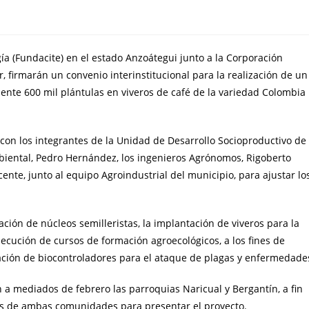
gía (Fundacite) en el estado Anzoátegui junto a la Corporación
r, firmarán un convenio interinstitucional para la realización de un
te 600 mil plántulas en viveros de café de la variedad Colombia
on los integrantes de la Unidad de Desarrollo Socioproductivo de
biental, Pedro Hernández, los ingenieros Agrónomos, Rigoberto
ente, junto al equipo Agroindustrial del municipio, para ajustar lo
ción de núcleos semilleristas, la implantación de viveros para la
jecución de cursos de formación agroecológicos, a los fines de
ización de biocontroladores para el ataque de plagas y enfermedade
 a mediados de febrero las parroquias Naricual y Bergantín, a fin
es de ambas comunidades para presentar el proyecto.