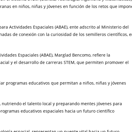
ranas en niños, niñas y jóvenes en función de los retos que impon
ara Actividades Espaciales (ABAE), ente adscrito al Ministerio del
adas de conexión con la curiosidad de los semilleros científicos, 
tividades Espaciales (ABAE), Marglad Bencomo, refiere la
spacial y el desarrollo de carreras STEM, que permiten promover el
lar programas educativos que permitan a niños, niñas y jóvenes
M, nutriendo el talento local y preparando mentes jóvenes para
programas educativos espaciales hacia un futuro científico
nología espacial, representan un puente vital hacia un futuro