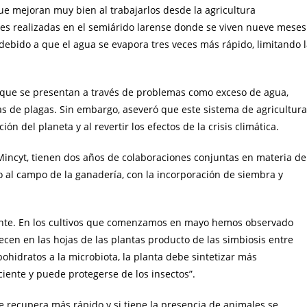
ue mejoran muy bien al trabajarlos desde la agricultura
nes realizadas en el semiárido larense donde se viven nueve meses
 debido a que el agua se evapora tres veces más rápido, limitando 
ló que se presentan a través de problemas como exceso de agua,
 de plagas. Sin embargo, aseveró que este sistema de agricultura
ón del planeta y al revertir los efectos de la crisis climática.
Mincyt, tienen dos años de colaboraciones conjuntas en materia de
o al campo de la ganadería, con la incorporación de siembra y
lante. En los cultivos que comenzamos en mayo hemos observado
cen en las hojas de las plantas producto de las simbiosis entre
bohidratos a la microbiota, la planta debe sintetizar más
iente y puede protegerse de los insectos”.
e recupera más rápido y si tiene la presencia de animales se