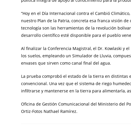
política íntegra de apoyo al conocimiento para la producc
“Hoy en el Día Internacional contra el Cambió Climático,
nuestro Plan de la Patria, concreta esa franca visión de 
tecnología son las herramientas de la revolución boliva
desarrollo científico esté disponible para el pueblo ven
Al finalizar la Conferencia Magistral, el Dr. Kowlaski y
los suelos, empleando un Simulador de Lluvia, compuest
envases que sirven como canal final del agua.
La prueba comprobó el estado de la tierra en distintas e
convencional. Una vez que el sistema de riego humedece 
infiltrarse y mantenerse en la tierra para alimentarla, 
Oficina de Gestión Comunicacional del Ministerio del Po
Ortiz-Fotos Nathael Ramírez.