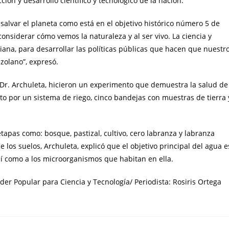
ión y desarrollo científico y tecnológico de la nación.
 salvar el planeta como está en el objetivo histórico número 5 de
considerar cómo vemos la naturaleza y al ser vivo. La ciencia y
riana, para desarrollar las políticas públicas que hacen que nuestr
ezolano”, expresó.
 el Dr. Archuleta, hicieron un experimento que demuestra la salud de
o por un sistema de riego, cinco bandejas con muestras de tierra 
tapas como: bosque, pastizal, cultivo, cero labranza y labranza
los suelos, Archuleta, explicó que el objetivo principal del agua e
así como a los microorganismos que habitan en ella.
der Popular para Ciencia y Tecnología/ Periodista: Rosiris Ortega