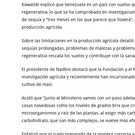
Kowalski explicó que Venezuela es un país con suelos q
regenerativa, lo que se ha comprobado en investigacio
de sequía y “tres meses en los que parece que lloverá”,
producción agrícola.
Sobre las limitaciones en la producción agrícola detal
sequías prolongadas, problemas de malezas y problemas
regenerativa rescata los suelos y contribuye con la sanaci
El presidente de Nadbio destacó que la Fundación y el 
investigación agrícola y recientemente han incursionad
cultivo de maíz.
Acotó que “junto al Ministerio vamos con un paso ade
cosas novedosas como los niveles de grados brix que cre
microorganismos y raíz de las plantas, al exigir más car
carbohidrato, que son más complejos, se vuelve más efic
Enfatizó que el suelo manejado de la manera correcta s