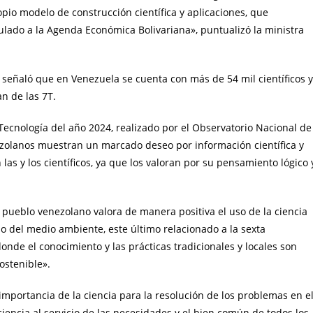
o modelo de construcción científica y aplicaciones, que
nculado a la Agenda Económica Bolivariana», puntualizó la ministra
 señaló que en Venezuela se cuenta con más de 54 mil científicos y
an de las 7T.
Tecnología del año 2024, realizado por el Observatorio Nacional de
nezolanos muestran un marcado deseo por información científica y
 las y los científicos, ya que los valoran por su pensamiento lógico 
l pueblo venezolano valora de manera positiva el uso de la ciencia
o del medio ambiente, este último relacionado a la sexta
nde el conocimiento y las prácticas tradicionales y locales son
ostenible».
 importancia de la ciencia para la resolución de los problemas en e
 ciencia al servicio de las necesidades y el bien común de todos los