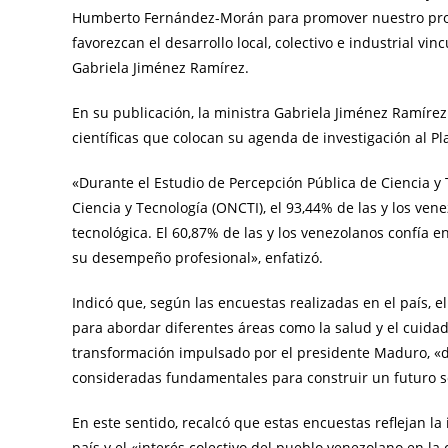
Humberto Fernández-Morán para promover nuestro propi
favorezcan el desarrollo local, colectivo e industrial vi
Gabriela Jiménez Ramírez.
En su publicación, la ministra Gabriela Jiménez Ramírez
científicas que colocan su agenda de investigación al Pl
«Durante el Estudio de Percepción Pública de Ciencia y 
Ciencia y Tecnología (ONCTI), el 93,44% de las y los ve
tecnológica. El 60,87% de las y los venezolanos confía en
su desempeño profesional», enfatizó.
Indicó que, según las encuestas realizadas en el país, e
para abordar diferentes áreas como la salud y el cuidad
transformación impulsado por el presidente Maduro, «do
consideradas fundamentales para construir un futuro s
En este sentido, recalcó que estas encuestas reflejan la
país y el «interés colectivo del pueblo venezolano en la