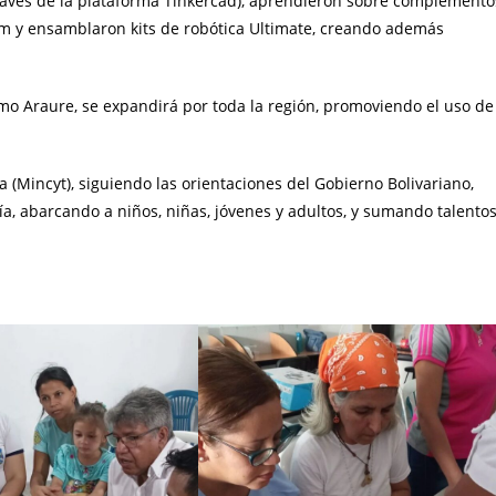
través de la plataforma Tinkercad), aprendieron sobre complemento
Ohm y ensamblaron kits de robótica Ultimate, creando además
omo Araure, se expandirá por toda la región, promoviendo el uso de
a (Mincyt), siguiendo las orientaciones del Gobierno Bolivariano,
a, abarcando a niños, niñas, jóvenes y adultos, y sumando talento