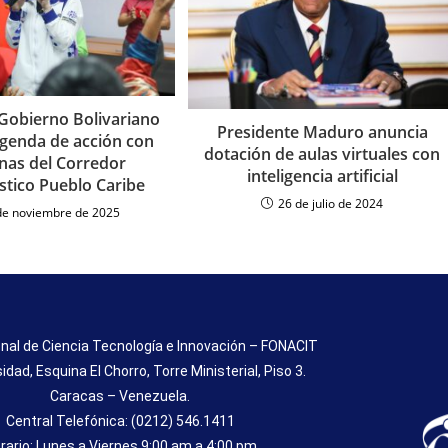
 Gobierno Bolivariano
Presidente Maduro anuncia
genda de acción con
dotación de aulas virtuales con
as del Corredor
inteligencia artificial
stico Pueblo Caribe
26 de julio de 2024
de noviembre de 2025
nal de Ciencia Tecnología e Innovación – FONACIT
sidad, Esquina El Chorro, Torre Ministerial, Piso 3.
Caracas – Venezuela.
Central Telefónica: (0212) 546.1411
rario: Lunes a Viernes 9:00 am a 4:00 pm