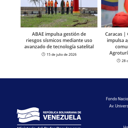
ABAE impulsa gestión de
Caracas |
riesgos sísmicos mediante uso
impulsa a
avanzado de tecnología satelital
comun
Agroturí
15 de julio de 2026
28 
Fondo Nacio
Av. Univer
Ho