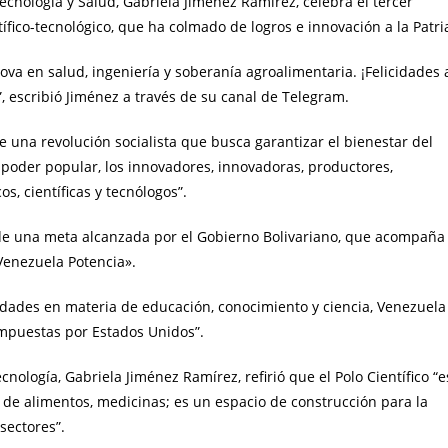
Tecnología y Salud, Gabriela Jiménez Ramírez, celebra el tercer
tífico-tecnológico, que ha colmado de logros e innovación a la Patri
nnova en salud, ingeniería y soberanía agroalimentaria. ¡Felicidades 
, escribió Jiménez a través de su canal de Telegram.
e una revolución socialista que busca garantizar el bienestar del
 poder popular, los innovadores, innovadoras, productores,
s, científicas y tecnólogos”.
 de una meta alcanzada por el Gobierno Bolivariano, que acompaña
Venezuela Potencia».
cidades en materia de educación, conocimiento y ciencia, Venezuela
impuestas por Estados Unidos”.
nología, Gabriela Jiménez Ramírez, refirió que el Polo Científico “e
n de alimentos, medicinas; es un espacio de construcción para la
sectores”.