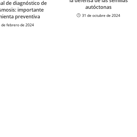
la defensa de las semillas
nal de diagnóstico de
autóctonas
smosis: importante
31 de octubre de 2024
ienta preventiva
 de febrero de 2024