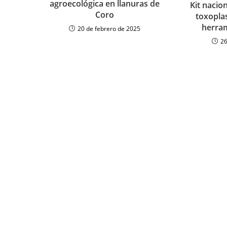
agroecológica en llanuras de
Kit nacio
Coro
toxopla
herram
20 de febrero de 2025
26