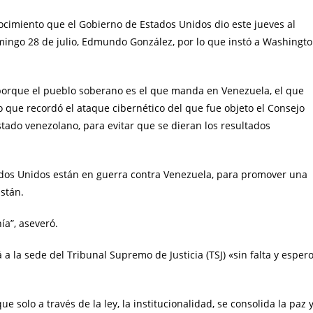
nocimiento que el Gobierno de Estados Unidos dio este jueves al
mingo 28 de julio, Edmundo González, por lo que instó a Washingt
porque el pueblo soberano es el que manda en Venezuela, el que
o que recordó el ataque cibernético del que fue objeto el Consejo
stado venezolano, para evitar que se dieran los resultados
ados Unidos están en guerra contra Venezuela, para promover una
istán.
ía”, aseveró.
á a la sede del Tribunal Supremo de Justicia (TSJ) «sin falta y esper
que solo a través de la ley, la institucionalidad, se consolida la paz 