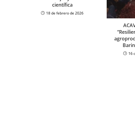
científica
18 de febrero de 2026
ACAV
“Resilie
agroprod
Barin
16 