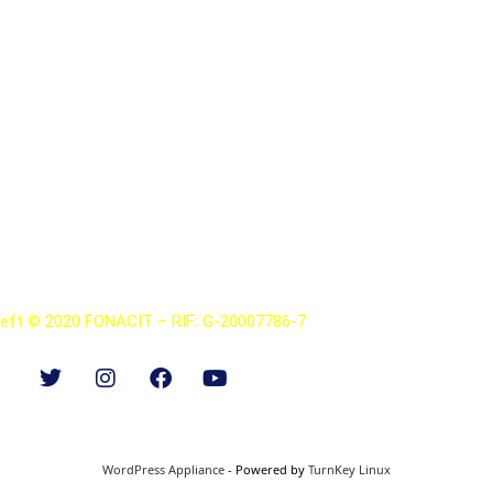
Institución
¿Qué hacemos?
ional de Ciencia, Tecnología e Innovación Av
Universidad, Caracas 1010
left © 2020 FONACIT – RIF: G-20007786-7
WordPress Appliance
- Powered by
TurnKey Linux